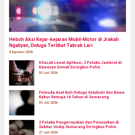
Heboh Aksi Kejar-kejaran Mobil-Motor di Jrakah
Ngaliyan, Diduga Terlibat Tabrak Lari
4 Agustus 2026
Dilacak Lewat Aplikasi, 2 Pelaku Jambret di
Kawasan Genuk Diringkus Polisi
30 Juli 2026
Pemuda Asal Bali Diduga Setubuhi dan Bawa
Kabur Remaja 16 Tahun di Semarang
30 Juli 2026
2 Pelaku Pengeroyokan dan Penusukan di
Sekitar Undip Semarang Diringkus Polisi
27 Juli 2026