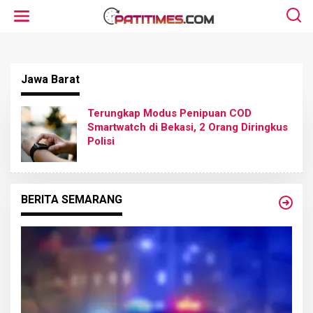
L
e
w
a
t
i
k
Jawa Barat
e
k
o
n
Terungkap Modus Penipuan COD
t
Smartwatch di Bekasi, 2 Orang Diringkus
e
Polisi
n
BERITA SEMARANG