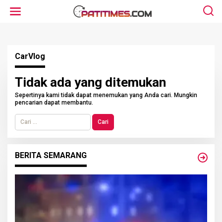
L
e
w
a
t
i
k
CarVlog
e
k
o
n
Tidak ada yang ditemukan
t
e
Sepertinya kami tidak dapat menemukan yang Anda cari. Mungkin
n
pencarian dapat membantu.
C
a
r
i
u
BERITA SEMARANG
n
t
u
k
: