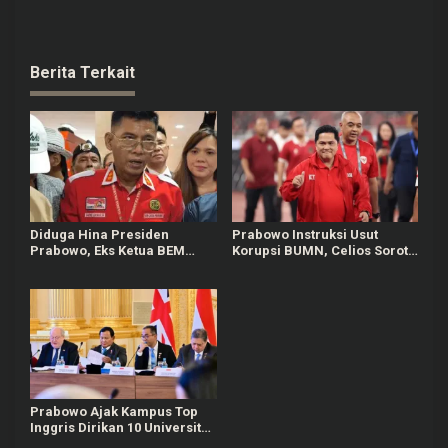
Kudus, Tarik Baju
Polisi Tangkap Pelaku
Pengunjung saat Tak Diberi
Pemerkosaan Anak Kandung
Uang
di Grobogan
Berita Terkait
Diduga Hina Presiden
Prabowo Instruksi Usut
Prabowo, Eks Ketua BEM
Korupsi BUMN, Celios Sorot
UGM Tiyo Ardianto Diadukan
Erick Thohir
ke Bareskrim oleh Garda
Prabowo
Prabowo Ajak Kampus Top
Inggris Dirikan 10 Universitas
Baru Di Indonesia