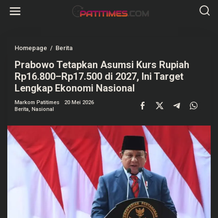
L
e
w
a
t
i
k
Homepage
/
Berita
P
e
r
k
Prabowo Tetapkan Asumsi Kurs Rupiah
a
o
b
Rp16.800–Rp17.500 di 2027, Ini Target
n
o
t
w
Lengkap Ekonomi Nasional
e
o
n
T
Markom Patitimes
20 Mei 2026
e
Berita
,
Nasional
t
a
p
k
a
n
A
s
u
m
s
i
K
u
r