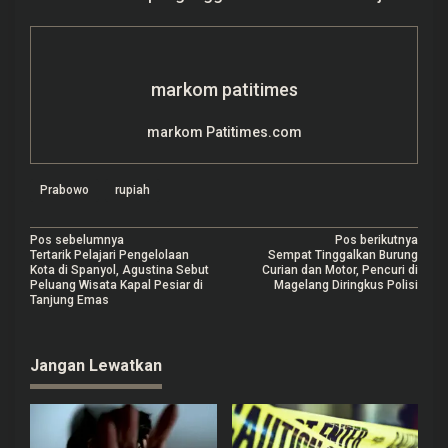
markom patitimes
markom Patitimes.com
Prabowo
rupiah
N
Pos sebelumnya
Pos berikutnya
Tertarik Pelajari Pengelolaan
Sempat Tinggalkan Burung
a
Kota di Spanyol, Agustina Sebut
Curian dan Motor, Pencuri di
Peluang Wisata Kapal Pesiar di
Magelang Diringkus Polisi
v
Tanjung Emas
i
g
Jangan Lewatkan
a
s
i