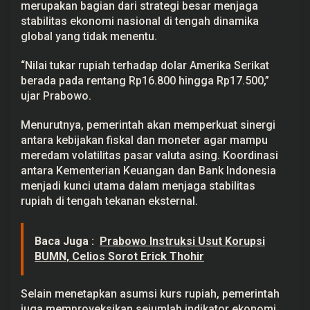
merupakan bagian dari strategi besar menjaga
,
I
stabilitas ekonomi nasional di tengah dinamika
n
global yang tidak menentu.
i
T
a
“Nilai tukar rupiah terhadap dolar Amerika Serikat
r
berada pada rentang Rp16.800 hingga Rp17.500,”
g
e
ujar Prabowo.
t
L
e
Menurutnya, pemerintah akan memperkuat sinergi
n
antara kebijakan fiskal dan moneter agar mampu
g
k
meredam volatilitas pasar valuta asing. Koordinasi
a
antara Kementerian Keuangan dan Bank Indonesia
p
menjadi kunci utama dalam menjaga stabilitas
E
k
rupiah di tengah tekanan eksternal.
o
n
o
m
Baca Juga :
Prabowo Instruksi Usut Korupsi
i
BUMN, Celios Sorot Erick Thohir
N
a
s
i
Selain menetapkan asumsi kurs rupiah, pemerintah
o
juga memproyeksikan sejumlah indikator ekonomi
n