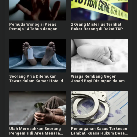
p
o
s
Pemuda Wonogiri Peras
2 Orang Misterius Terlihat
Remaja 14 Tahun dengan
Bakar Barang di Dekat TKP
Video Persetubuhan, Pelaku
Penemuan Jasad Bos Konter
Ditangkap
HP
Seorang Pria Ditemukan
Warga Rembang Geger
Tewas dalam Kamar Hotel di
Jasad Bayi Disimpan dalam
Semarang, Ada Temuan Obat
Lemari, Diduga Meninggal
Kuat
Saat Lahir
Ulah Meresahkan Seorang
Penanganan Kasus Terkesan
Pengemis di Area Menara
Lambat, Kuasa Hukum Desak