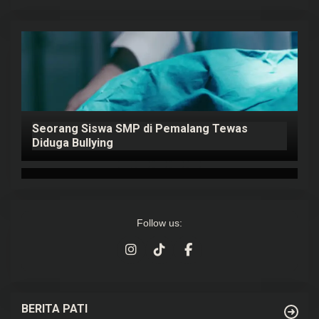
Seorang Siswa SMP di Pemalang Tewas
P
ap
Diduga Bullying
K
Follow us:
BERITA PATI