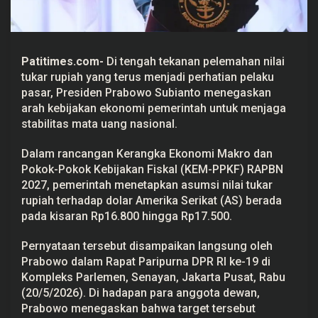
s
R
u
p
i
Patitimes.com-
Di tengah tekanan pelemahan nilai
a
h
tukar
rupiah
yang terus menjadi perhatian pelaku
R
pasar, Presiden
Prabowo
Subianto menegaskan
p
1
arah kebijakan ekonomi pemerintah untuk menjaga
6
stabilitas mata uang nasional.
.
8
0
Dalam rancangan Kerangka Ekonomi Makro dan
0
–
Pokok-Pokok Kebijakan Fiskal (KEM-PPKF) RAPBN
R
2027, pemerintah menetapkan asumsi nilai tukar
p
1
rupiah terhadap dolar Amerika Serikat (AS) berada
7
pada kisaran Rp16.800 hingga Rp17.500.
.
5
0
Pernyataan tersebut disampaikan langsung oleh
0
Prabowo dalam Rapat Paripurna DPR RI ke-19 di
d
i
Kompleks Parlemen, Senayan, Jakarta Pusat, Rabu
2
(20/5/2026). Di hadapan para anggota dewan,
0
2
Prabowo menegaskan bahwa target tersebut
7