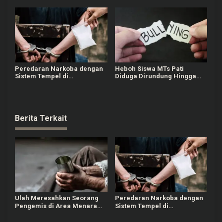
Peredaran Narkoba dengan
Heboh Siswa MTs Pati
Sistem Tempel di
Diduga Dirundung Hingga
Karanganyar, 1 Orang Masih
Jari Patah, Pihak Sekolah
Diburu Polisi
Klarifikasi
Berita Terkait
Ulah Meresahkan Seorang
Peredaran Narkoba dengan
Pengemis di Area Menara
Sistem Tempel di
Kudus, Tarik Baju
Karanganyar, 1 Orang Masih
Pengunjung saat Tak Diberi
Diburu Polisi