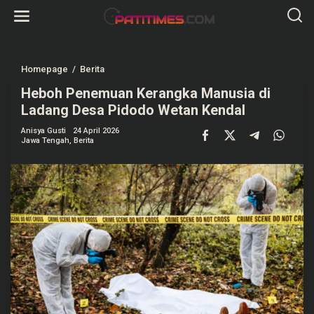
L
e
w
a
t
i
k
Homepage
/
Berita
H
e
e
k
Heboh Penemuan Kerangka Manusia di
b
o
o
Ladang Desa Pidodo Wetan Kendal
n
h
t
P
e
Anisya Gusti
24 April 2026
e
Jawa Tengah
,
Berita
n
n
e
m
u
a
n
K
e
r
a
n
g
k
a
M
a
n