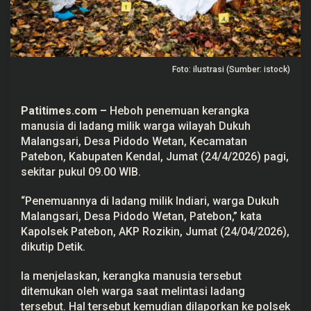
u
s
i
a
d
i
Foto: ilustrasi (Sumber: istock)
L
a
d
a
Patitimes.com –
Heboh penemuan kerangka
n
g
manusia di ladang milik warga wilayah Dukuh
D
Malangsari, Desa Pidodo Wetan, Kecamatan
e
s
Patebon, Kabupaten Kendal, Jumat (24/4/2026) pagi,
a
sekitar pukul 09.00 WIB.
P
i
d
“Penemuannya di ladang milik Indiari, warga Dukuh
o
Malangsari, Desa Pidodo Wetan, Patebon,” kata
d
o
Kapolsek Patebon, AKP Rozikin, Jumat (24/04/2026),
W
dikutip Detik.
e
t
a
Ia menjelaskan, kerangka manusia tersebut
n
K
ditemukan oleh warga saat melintasi ladang
e
tersebut. Hal tersebut kemudian dilaporkan ke polsek
n