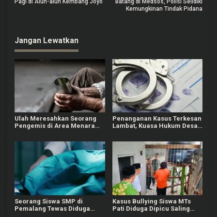
a
Pagi di Alun-alun Kembang Joyo
Batang di Medsos, Polisi Selidiki
Kemungkinan Tindak Pidana
v
i
Jangan Lewatkan
g
a
s
i
p
o
Ulah Meresahkan Seorang
Penanganan Kasus Terkesan
s
Pengemis di Area Menara
Lambat, Kuasa Hukum Desak
Kudus, Tarik Baju
Polisi Tangkap Pelaku
Pengunjung saat Tak Diberi
Pemerkosaan Anak Kandung
Uang
di Grobogan
Seorang Siswa SMP di
Kasus Bullying Siswa MTs
Pemalang Tewas Diduga
Pati Diduga Dipicu Saling
Bullying
Ejek Nama Orang Tua