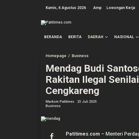
L
e
Kamis, 6 Agustus 2026
Amp
Lowongan Kerja
w
a
t
i
k
e
BERANDA
BERITA
DAERAH
NASIONAL
k
o
n
t
Homepage
/
Business
M
e
e
n
Mendag Budi Santos
n
d
a
Rakitan Ilegal Senilai
g
B
Cengkareng
u
d
i
Markom Patitimes
23 Juli 2025
S
Business
a
n
t
o
s
o
Patitimes
.
com
– Menteri Perda
B