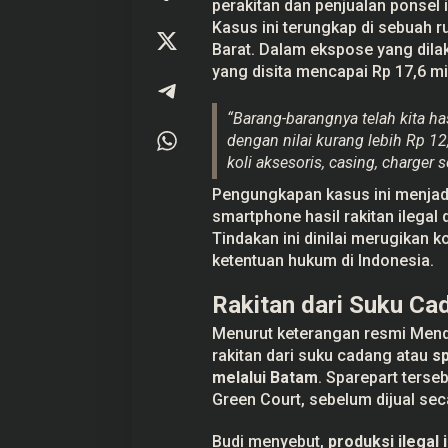
o
perakitan dan penjualan ponsel 
n
Kasus ini terungkap di sebuah 
g
k
Barat. Dalam ekspose yang dilak
a
yang disita mencapai Rp 17,6 mil
r
P
e
“Barang-barangnya telah kita ha
n
j
dengan nilai kurang lebih Rp 1
u
koli aksesoris, casing, charger se
a
l
Pengungkapan kasus ini menjadi
a
n
smartphone hasil rakitan ilega
P
Tindakan ini dinilai merugikan
o
n
ketentuan hukum di Indonesia.
s
e
Rakitan dari Suku Ca
l
R
Menurut keterangan resmi Mend
a
k
rakitan dari suku cadang atau
sp
i
melalui Batam
. Sparepart terse
t
a
Green Court, sebelum dijual sec
n
I
l
Budi menyebut,
produksi ilegal