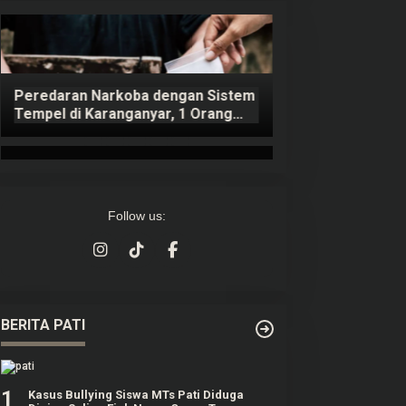
Peredaran Narkoba dengan Sistem
Kasus Pemerkosa
Tempel di Karanganyar, 1 Orang
Rawalo Banyumas
Masih Diburu Polisi
Miras dan Pil Kop
Follow us:
BERITA PATI
1
Kasus Bullying Siswa MTs Pati Diduga