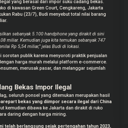
ilegal yang berasal dari impor suku cadang bekas.
ruko di kawasan Green Court, Cengkareng, Jakarta
ukan Rabu (23/7), Budi menyebut total nilai barang
iar.
silkan sebanyak 5.100 handphone yang dirakit di sini
2,08 miliar. Kemudian juga kita temukan sebanyak 747
nilai Rp 5,54 miliar,” jelas Budi di lokasi.
 sorotan publik karena menyoroti praktik penjualan
l dengan harga murah melalui platform e-commerce.
 konsumen, merusak pasar, dan melanggar sejumlah
dang Bekas Impor Ilegal
ag, seluruh ponsel yang ditemukan merupakan hasil
arepart bekas yang diimpor secara ilegal dari China
but kemudian dibawa ke Jakarta dan dirakit di ruko
ara daring dengan harga miring.
Seorang Siswa SMP di Pemalang
 ini telah berlangsung sejak pertengahan tahun 2023
,
Tewas Diduga Bullying