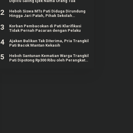
Dipicu Saling Ejek Nama Orang Tua
2
Heboh Siswa MTs Pati Diduga Dirundung
Hingga Jari Patah, Pihak Sekolah
Klarifikasi
3
Korban Pembacokan di Pati Klarifikasi
Tidak Pernah Pacaran dengan Pelaku
4
Ajakan Balikan Tak Diterima, Pria Trangkil
Pati Bacok Mantan Kekasih
5
Heboh Santunan Kematian Warga Trangkil
Pati Dipotong Rp300 Ribu oleh Perangkat
Desa