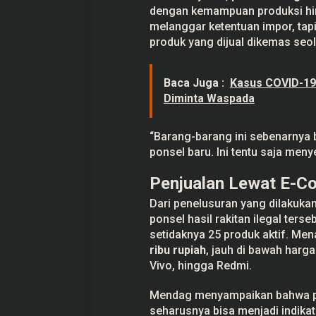
e
dengan kemampuan produksi hingg
g
a
melanggar ketentuan impor, ta
l
produk yang dijual dikemas seo
S
e
n
i
Baca Juga :
Kasus COVID-19 
l
Diminta Waspada
a
i
R
p
“Barang-barang ini sebenarnya b
1
ponsel baru. Ini tentu saja men
7
,
6
Penjualan Lewat E-
M
i
Dari penelusuran yang dilakuk
l
i
ponsel hasil rakitan ilegal ters
a
setidaknya 25 produk aktif. Men
r
d
ribu rupiah
, jauh di bawah harg
i
Vivo, hingga Redmi.
C
e
n
Mendag menyampaikan bahwa pra
g
seharusnya bisa menjadi indika
k