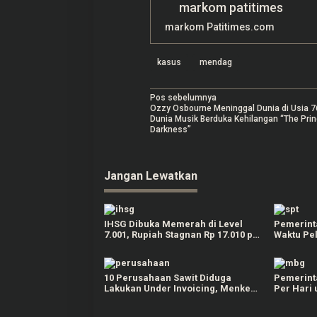
markom patitimes
markom Patitimes.com
kasus
mendag
N
Pos sebelumnya
Ozzy Osbourne Meninggal Dunia di Usia 7
a
Dunia Musik Berduka Kehilangan “The Prin
Darkness”
v
i
Jangan Lewatkan
g
a
s
IHSG Dibuka Memerah di Level
Pemerint
7.001, Rupiah Stagnan Rp 17.010 per
Waktu Pe
i
Dolar AS pada Senin Pagi
Orang Pri
p
o
10 Perusahaan Sawit Diduga
Pemerinta
Lakukan Under Invoicing, Menkeu
Per Hari
s
Purbaya Janji Tindak Tegas
Makan Be