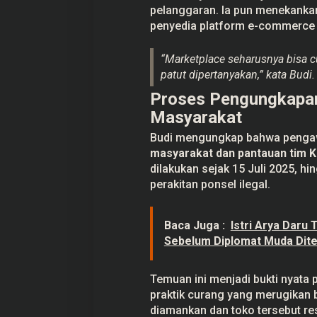
a
pelanggaran. Ia pun menekankan
r
penyedia platform e-commerce 
e
n
g
“Marketplace seharusnya bisa cu
patut dipertanyakan,” kata Budi.
Proses Pengungkapan
Masyarakat
Budi mengungkap bahwa pengawa
masyarakat dan pantauan tim 
dilakukan sejak 15 Juli 2025, h
perakitan ponsel ilegal.
Baca Juga :
Istri Arya Daru
Sebelum Diplomat Muda Dit
Temuan ini menjadi bukti nyata
praktik curang yang merugikan b
diamankan dan toko tersebut r