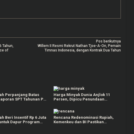
Pos berikutnya
6 Tahun,
Willem II Resmi Rekrut Nathan Tjoe-A-On, Pemain
ce of
Timnas Indonesia, dengan Kontrak Dua Tahun
ah Perpanjang Batas
Harga Minyak Dunia Anjlok 11
laporan SPT Tahunan PPh
Persen, Dipicu Penundaan
badi hingga 30 April 2026
Serangan AS ke Iran
h Beri Insentif Rp 6 Juta
Rencana Redenominasi Rupiah,
 untuk Dapur Program
Kemenkeu dan BI Pastikan
rgizi Gratis (MBG)
Stabilitas Ekonomi Tetap Terjaga