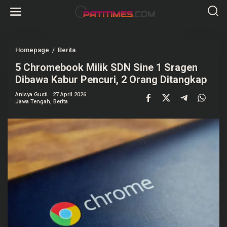
L
e
w
a
t
i
k
Homepage
/
Berita
5
e
C
k
5 Chromebook Milik SDN Sine 1 Sragen
h
o
r
Dibawa Kabur Pencuri, 2 Orang Ditangkap
n
o
t
m
e
Anisya Gusti
27 April 2026
e
Jawa Tengah
,
Berita
n
b
o
o
k
M
i
l
i
k
S
D
N
S
i
n
e
1