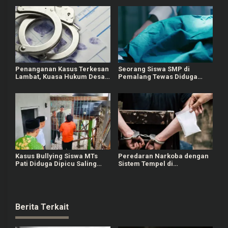
Saat Lahir
Pengunjung saat Tak Diberi
Uang
Penanganan Kasus Terkesan
Seorang Siswa SMP di
Lambat, Kuasa Hukum Desak
Pemalang Tewas Diduga
Polisi Tangkap Pelaku
Bullying
Pemerkosaan Anak Kandung
di Grobogan
Kasus Bullying Siswa MTs
Peredaran Narkoba dengan
Pati Diduga Dipicu Saling
Sistem Tempel di
Ejek Nama Orang Tua
Karanganyar, 1 Orang Masih
Diburu Polisi
Berita Terkait