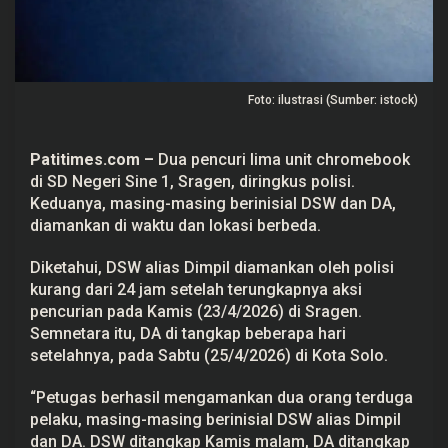
S
r
a
g
e
n
Foto: ilustrasi (Sumber: istock)
D
i
b
a
Patitimes.com –
Dua pencuri lima unit chromebook
w
a
di SD Negeri Sine 1, Sragen, diringkus polisi.
K
Keduanya, masing-masing berinisial DSW dan DA,
a
b
diamankan di waktu dan lokasi berbeda.
u
r
Diketahui, DSW alias Dimpil diamankan oleh polisi
P
e
kurang dari 24 jam setelah terungkapnya aksi
n
pencurian pada Kamis (23/4/2026) di Sragen.
c
u
Semnetara itu, DA di tangkap beberapa hari
r
setelahnya, pada Sabtu (25/4/2026) di Kota Solo.
i
,
2
“Petugas berhasil mengamankan dua orang terduga
O
r
pelaku, masing-masing berinisial DSW alias Dimpil
a
dan DA. DSW ditangkap Kamis malam, DA ditangkap
n