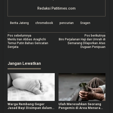
Redaksi Patitimes.com
Berita Jateng
chromebook
pencurian
Sragen
N
Pos sebelumnya
Pos berikutnya
Menlu Iran Abbas Araghchi
Biro Perjalanan Haji dan Umrah di
a
Temui Putin Bahas Gencatan
Semarang Dilaporkan Atas
Senjata
Dugaan Penipuan
v
i
Jangan Lewatkan
g
a
s
i
p
o
Warga Rembang Geger
Ulah Meresahkan Seorang
s
Jasad Bayi Disimpan dalam
Pengemis di Area Menara
Lemari, Diduga Meninggal
Kudus, Tarik Baju