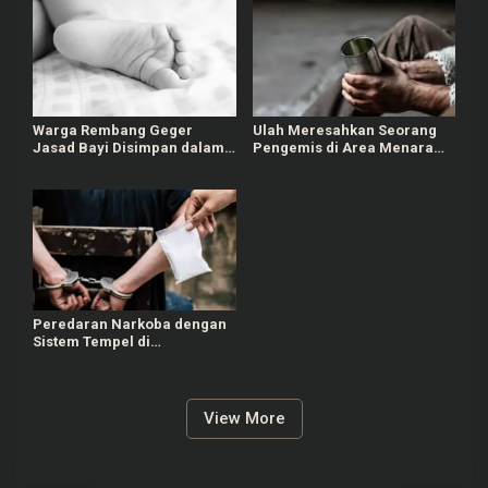
Warga Rembang Geger
Ulah Meresahkan Seorang
Jasad Bayi Disimpan dalam
Pengemis di Area Menara
Lemari, Diduga Meninggal
Kudus, Tarik Baju
Saat Lahir
Pengunjung saat Tak Diberi
Uang
Peredaran Narkoba dengan
Sistem Tempel di
Karanganyar, 1 Orang Masih
Diburu Polisi
View More