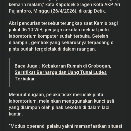
g
kemarin malam,” kata Kapolsek Sragen Kota AKP Ari
D
Pujiantoro, Minggu (26/4/2026), dikutip Detik.
i
t
a
Aksi pencurian tersebut terungkap saat Kamis pagi
n
pukul 06.10 WIB, penjaga sekolah melihat pintu
g
k
laboratorium komputer sudah terbuka. Setelah
a
dihampiri, gembok yang seharusnya terpasang di
p
pintu sudah tergeletak di dalam ruangan.
Baca Juga :
Kebakaran Rumah di Grobogan,
Sertifikat Berharga dan Uang Tunai Ludes
Terbakar
Menurut dugaan, pelaku tidak merusak pintu
laboratorium, melainkan menggunakan kunci asli
yang disimpan oleh pihak sekolah di dalam laci
kantin.
“Modus operandi pelaku yakni memanfaatkan situasi