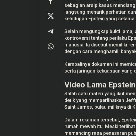
e
sebagian arsip kasus mendiang 
p
langsung menarik perhatian duni
r
o
kehidupan Epstein yang selama i
d
u
Selain mengungkap bukti lama,
k
s
kontroversi tentang perilaku Ep
i
manusia. Ia disebut memiliki r
d
a
dengan cara menghamili banyak
n
R
e
Kembalinya dokumen ini memicu 
n
serta jaringan kekuasaan yang d
c
a
n
Video Lama Epstein 
a
S
Salah satu materi yang ikut men
e
b
detik yang memperlihatkan Jeffre
a
Saint James, pulau miliknya di K
r
k
a
Dalam rekaman tersebut, Epstein
n
rumah mewah itu. Meski terliha
D
N
memancing rasa penasaran publi
A