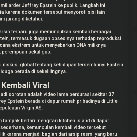
miliarder
Jeffrey
Epstein ke publik. Langkah ini
a karena dokumen tersebut menyoroti sisi lain
ni jarang diketahui.
arsip
terbaru juga memunculkan kembali berbagai
stein, termasuk dugaan obsesinya terhadap reproduksi
encana ekstrem untuk menyebarkan DNA miliknya
 perempuan sekaligus.
Pemuda Wonogiri Peras Remaja 14
diskusi global tentang kehidupan tersembunyi Epstein
Tahun dengan Video Persetubuhan,
iduga berada di sekelilingnya.
Pelaku Ditangkap
Kembali Viral
jadi sorotan adalah video lama berdurasi sekitar 37
y Epstein berada di dapur rumah pribadinya di Little
epulauan Virgin AS.
 tampak berlari mengitari kitchen island di dapur
t sederhana, kemunculan kembali video tersebut
k karena menjadi bagian dari arsip resmi yang baru