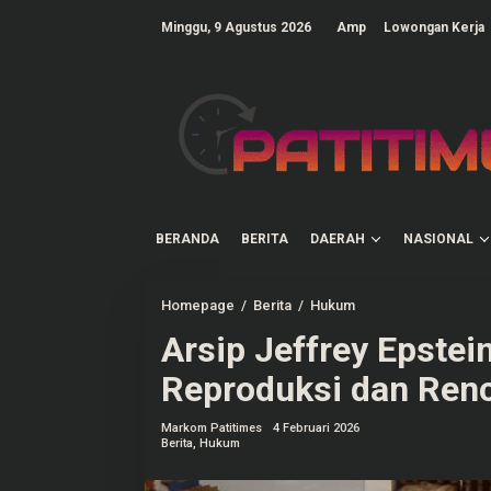
L
e
Minggu, 9 Agustus 2026
Amp
Lowongan Kerja
w
a
t
i
k
e
k
o
n
t
e
n
BERANDA
BERITA
DAERAH
NASIONAL
Homepage
/
Berita
/
Hukum
A
r
Arsip Jeffrey Epstei
s
i
p
Reproduksi dan Ren
J
e
f
Markom Patitimes
4 Februari 2026
f
Berita
,
Hukum
r
e
y