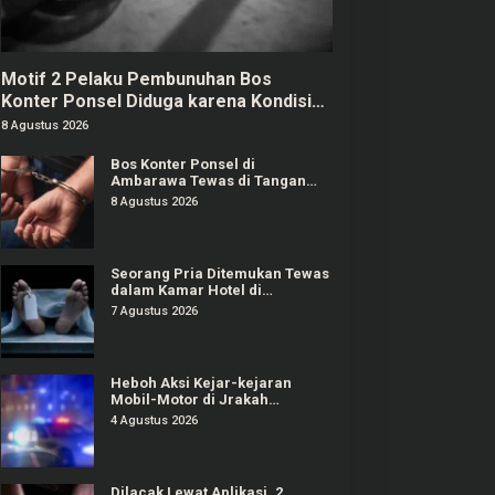
Motif 2 Pelaku Pembunuhan Bos
Konter Ponsel Diduga karena Kondisi
Ekonomi
8 Agustus 2026
Bos Konter Ponsel di
Ambarawa Tewas di Tangan
Teman Lama, 2 Terduga Pelaku
8 Agustus 2026
Ditangkap
Seorang Pria Ditemukan Tewas
dalam Kamar Hotel di
Semarang, Ada Temuan Obat
7 Agustus 2026
Kuat
Heboh Aksi Kejar-kejaran
Mobil-Motor di Jrakah
Ngaliyan, Diduga Terlibat
4 Agustus 2026
Tabrak Lari
Dilacak Lewat Aplikasi, 2