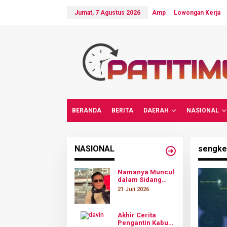
L
e
Jumat, 7 Agustus 2026
Amp
Lowongan Kerja
w
a
t
i
k
e
k
o
n
t
e
n
BERANDA
BERITA
DAERAH
NASIONAL
NASIONAL
sengke
Namanya Muncul
dalam Sidang
Kasus Sudewo,
21 Juli 2026
Gus Miftah
Bantah Terima
Aliran Dana
Akhir Cerita
Rp100 Juta
Pengantin Kabur