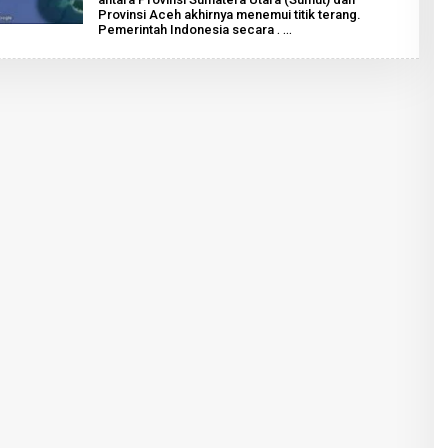
H
Provinsi Aceh akhirnya menemui titik terang.
M
Pemerintah Indonesia secara
.
A
R
K
O
M
P
A
T
I
T
I
M
E
S