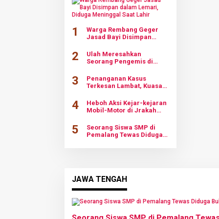
1
Warga Rembang Geger
Jasad Bayi Disimpan
dalam Lemari, Diduga
Meninggal Saat Lahir
2
Ulah Meresahkan
Seorang Pengemis di
Area Menara Kudus, Tarik
Baju Pengunjung saat Tak
3
Penanganan Kasus
Diberi Uang
Terkesan Lambat, Kuasa
Hukum Desak Polisi
Tangkap Pelaku
4
Heboh Aksi Kejar-kejaran
Pemerkosaan Anak
Mobil-Motor di Jrakah
Kandung di Grobogan
Ngaliyan, Diduga Terlibat
Tabrak Lari
5
Seorang Siswa SMP di
Pemalang Tewas Diduga
Bullying
JAWA TENGAH
Seorang Siswa SMP di Pemalang Tewas 