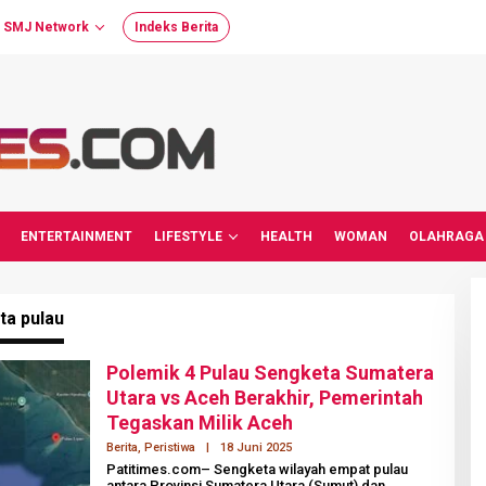
SMJ Network
Indeks Berita
ENTERTAINMENT
LIFESTYLE
HEALTH
WOMAN
OLAHRAGA
ta pulau
Polemik 4 Pulau Sengketa Sumatera
Utara vs Aceh Berakhir, Pemerintah
Tegaskan Milik Aceh
Berita
,
Peristiwa
|
18 Juni 2025
O
L
Patitimes.com– Sengketa wilayah empat pulau
E
antara Provinsi Sumatera Utara (Sumut) dan