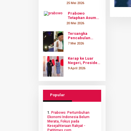
di Pati: Davin
25 Mei 2026
Sanggup Nyicil
Rp4 Juta Sebulan
Prabowo
dan Siap Nikahi
Tetapkan Asumsi
Nayla
Kurs Rupiah
20 Mei 2026
Rp16.800–
Rp17.500 di 2027,
Tersangka
Ini Target
Pencabulan
Lengkap Ekonomi
Santriwati di
7 Mei 2026
Nasional
Ponpes Pati
Ditangkap,
Sempat Kabur ke
Kerap ke Luar
Beberapa Daerah
Negeri, Presiden
Prabowo Sebut
9 April 2026
untuk Amankan
Minyak dan
Diplomasi
Popular
1.
Prabowo: Pertumbuhan
Ekonomi Indonesia Belum
Merata, Fokus pada
Kesejahteraan Rakyat -
Patitimes.com