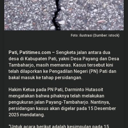
T
a
m
b
a
h
a
r
Foto: ilustrasi (Sumber: istock)
j
o
M
a
Pati, Patitimes.com –
Sengketa jalan antara dua
s
desa di Kabupaten Pati, yakni Desa Payang dan Desa
i
h
Tambaharjo, masih memanas. Kasus tersebut kini
B
telah dilaporkan ke Pengadilan Negeri (PN) Pati dan
e
r
bakal masuk ke tahap persidangan.
l
a
n
Hakim Ketua pada PN Pati, Darminto Hutasoit
g
mengatakan bahwa pihaknya telah melakukan
s
pengukuran jalan Payang-Tambaharjo. Nantinya,
u
n
persidangan kasus akan digelar pada 15 Desember
g
2025 mendatang.
,
P
N
“Untuk acara berikut adalah kesimpulan pada 15
P