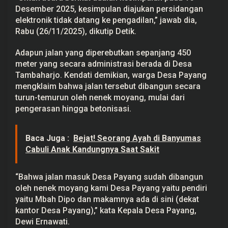
a
Desember 2025, kesimpulan diajukan persidangan
t
elektronik tidak datang ke pengadilan,” jawab dia,
i
S
Rabu (26/11/2025), dikutip Detik.
i
a
Adapun jalan yang diperebutkan sepanjang 450
p
B
meter yang secara administrasi berada di Desa
u
Tambaharjo. Kendati demikian, warga Desa Payang
k
a
mengklaim bahwa jalan tersebut dibangun secara
P
turun-temurun oleh nenek moyang, mulai dari
e
r
pengerasan hingga betonisasi.
s
i
d
a
Baca Juga :
Bejat! Seorang Ayah di Banyumas
n
Cabuli Anak Kandungnya Saat Sakit
g
a
n
“Bahwa jalan masuk Desa Payang sudah dibangun
oleh nenek moyang kami Desa Payang yaitu pendiri
yaitu Mbah Dipo dan makamnya ada di sini (dekat
kantor Desa Payang),” kata Kepala Desa Payang,
Dewi Ernawati.