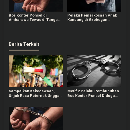
Bos Konter Ponsel di
Pelaku Pemerkosaan Anak
Ambarawa Tewas di Tangan
Kandung di Grobogan
Teman Lama, 2 Terduga
Berhasil Diringkus Polisi
Pelaku Ditangkap
Berita Terkait
Sampaikan Kekecewaan,
Motif 2 Pelaku Pembunuhan
Unjuk Rasa Peternak Unggas
Bos Konter Ponsel Diduga
di Pati Diwarnai Aksi
karena Kondisi Ekonomi
Teatrikal