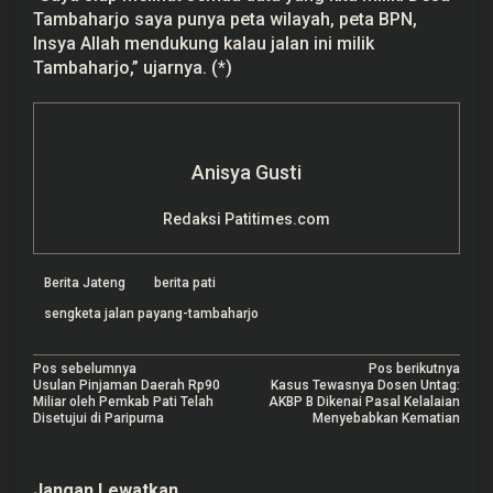
Tambaharjo saya punya peta wilayah, peta BPN,
Insya Allah mendukung kalau jalan ini milik
Tambaharjo,” ujarnya. (*)
Anisya Gusti
Redaksi Patitimes.com
Berita Jateng
berita pati
sengketa jalan payang-tambaharjo
N
Pos sebelumnya
Pos berikutnya
Usulan Pinjaman Daerah Rp90
Kasus Tewasnya Dosen Untag:
a
Miliar oleh Pemkab Pati Telah
AKBP B Dikenai Pasal Kelalaian
Disetujui di Paripurna
Menyebabkan Kematian
v
i
Jangan Lewatkan