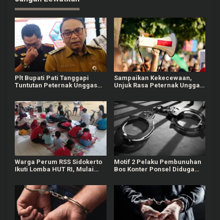
g
a
s
i
p
o
Plt Bupati Pati Tanggapi
Sampaikan Kekecewaan,
s
Tuntutan Peternak Unggas
Unjuk Rasa Peternak Unggas
yang Demo, Siap Kawal ke
di Pati Diwarnai Aksi
Pusat
Teatrikal
Warga Perum RSS Sidokerto
Motif 2 Pelaku Pembunuhan
Ikuti Lomba HUT RI, Mulai
Bos Konter Ponsel Diduga
dari Estafet Air Hingga
karena Kondisi Ekonomi
Mewarnai