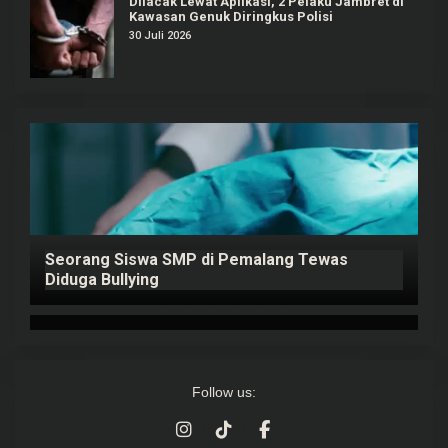
Dilacak Lewat Aplikasi, 2 Pelaku Jambret di
Kawasan Genuk Diringkus Polisi
30 Juli 2026
Seorang Siswa SMP di Pemalang Tewas
P
ap
Diduga Bullying
K
Follow us: