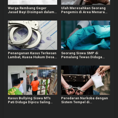
o
Warga Rembang Geger
Ulah Meresahkan Seorang
s
Jasad Bayi Disimpan dalam
Pengemis di Area Menara
Lemari, Diduga Meninggal
Kudus, Tarik Baju
Saat Lahir
Pengunjung saat Tak Diberi
Uang
Penanganan Kasus Terkesan
Seorang Siswa SMP di
Lambat, Kuasa Hukum Desak
Pemalang Tewas Diduga
Polisi Tangkap Pelaku
Bullying
Pemerkosaan Anak Kandung
di Grobogan
Kasus Bullying Siswa MTs
Peredaran Narkoba dengan
Pati Diduga Dipicu Saling
Sistem Tempel di
Ejek Nama Orang Tua
Karanganyar, 1 Orang Masih
Diburu Polisi