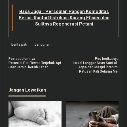
Baca Juga :
Persoalan Pangan Komoditas
Beras: Rantai Distribusi Kurang Efisien dan
Sulitnya Regenerasi Petani
berita pati
pencurian
N
Pos sebelumnya
Pos berikutnya
Petani di Pati Tewas Terjebak Api
Israel Langgar Situs Suci Al-
a
Saat Bersih-bersih Lahan
Aqsa dan Masjid Ibrahimi
Ratusan Kali Selama Mei
v
i
Jangan Lewatkan
g
a
s
i
p