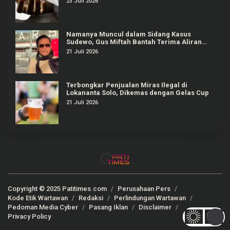
23 Juli 2026
Namanya Muncul dalam Sidang Kasus
Sudewo, Gus Miftah Bantah Terima Aliran
Dana Rp100 Juta
21 Juli 2026
Terbongkar Penjualan Miras Ilegal di
Lokananta Solo, Dikemas dengan Gelas Cup
21 Juli 2026
Copyright © 2025 Patitimes.com
Perusahaan Pers
Kode Etik Wartawan
Redaksi
Perlindungan Wartawan
Pedoman Media Cyber
Pasang Iklan
Disclaimer
Privacy Policy