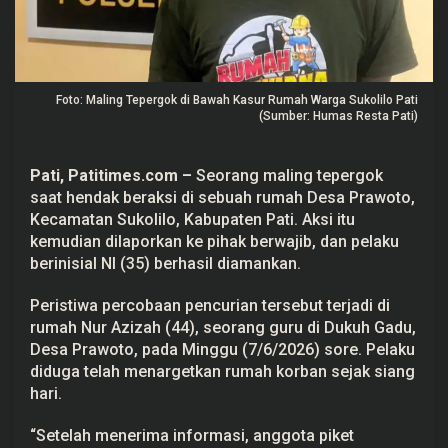
u
r
R
u
m
a
Foto: Maling Tepergok di Bawah Kasur Rumah Warga Sukolilo Pati
h
W
(Sumber: Humas Resta Pati)
a
r
g
Pati, Patitimes.com –
Seorang maling tepergok
a
S
saat hendak beraksi di sebuah rumah Desa Prawoto,
u
Kecamatan Sukolilo, Kabupaten Pati. Aksi itu
k
o
kemudian dilaporkan ke pihak berwajib, dan pelaku
l
berinisial NI (35) berhasil diamankan.
i
l
o
Peristiwa percobaan pencurian tersebut terjadi di
P
rumah Nur Azizah (44), seorang guru di Dukuh Gadu,
a
t
Desa Prawoto, pada Minggu (7/6/2026) sore. Pelaku
i
diduga telah menargetkan rumah korban sejak siang
hari.
“Setelah menerima informasi, anggota piket