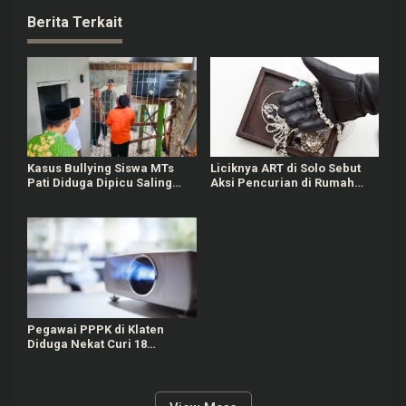
Berita Terkait
Kasus Bullying Siswa MTs
Liciknya ART di Solo Sebut
Pati Diduga Dipicu Saling
Aksi Pencurian di Rumah
Ejek Nama Orang Tua
Majikan sebagai Ulah Babi
Ngepet
Pegawai PPPK di Klaten
Diduga Nekat Curi 18
Proyektor Milik Sekolah