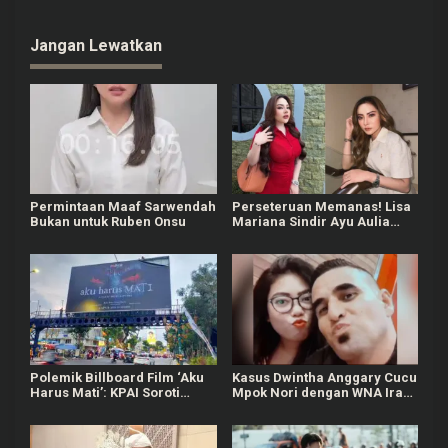
i
g
Jangan Lewatkan
a
s
i
p
o
s
Permintaan Maaf Sarwendah
Perseteruan Memanas! Lisa
Bukan untuk Ruben Onsu
Mariana Sindir Ayu Aulia
Soal Pengakuan Aborsi dan
Hubungan dengan Pejabat
Berinisial R
Polemik Billboard Film ‘Aku
Kasus Dwintha Anggary Cucu
Harus Mati’: KPAI Soroti
Mpok Nori dengan WNA Irak
Dampak Psikologis dan Diksi
Berujung Maut
yang Tak Ramah Anak