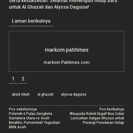
serta kesuksesan. Selamat menempuh hidup baru
untuk Al Ghazali dan Alyssa Daguise!
Laman berikutnya
markom patitimes
markom Patitimes.com
1
2
akad nikah
al ghazali
alyssa daguise
N
Pos sebelumnya
Pos berikutnya
Polemik 4 Pulau Sengketa
Waspada Rokok Ilegal! Bea Cukai
a
Sumatera Utara vs Aceh
Luncurkan Satgas Khusus untuk
Berakhir, Pemerintah Tegaskan
Perangi Peredaran Gelap
v
Milik Aceh