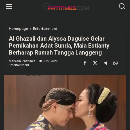
L
e
w
a
t
i
k
Homepage
/
Entertainment
A
e
l
k
Al Ghazali dan Alyssa Daguise Gelar
G
o
h
Pernikahan Adat Sunda, Maia Estianty
n
a
t
z
Berharap Rumah Tangga Langgeng
e
a
n
l
Markom Patitimes
18 Juni 2025
i
Entertainment
d
a
n
A
l
y
s
s
a
D
a
g
u
i
s