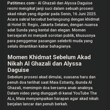
Patitimes
.
com
–
Al Ghazali
dan
Alyssa Daguise
E
s
resmi mengikat janji suci dalam sebuah prosesi
t
akad nikah yang digelar pada Senin, 16 Juni 2025.
i
a
Acara sakral tersebut berlangsung dengan khidmat
n
di Hotel St. Regis, Jakarta Selatan, dengan nuansa
t
y
adat Sunda yang kental dan elegan. Momen
B
bersejarah ini menjadi sorotan publik, khususnya
e
r
para penggemar pasangan selebriti muda yang
h
selalu dinantikan kabar bahagianya.
a
r
a
Momen Khidmat Sebelum Akad
p
Nikah Al Ghazali dan Alyssa
R
u
Daguise
m
a
Sebelum prosesi akad dimulai, suasana haru dan
h
T
penuh doa terlihat saat Maia Estianty, ibunda Al
a
Ghazali, memimpin doa bersama anak-anaknya.
n
g
Dalam video yang diunggah di kanal YouTube The
g
ALs, Maia menyampaikan harapan agar akad nikah
a
L
berjalan lancar dan penuh berkah.
a
n