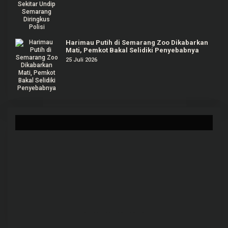
Harimau Putih di Semarang Zoo Dikabarkan
Mati, Pemkot Bakal Selidiki Penyebabnya
25 Juli 2026
Peredaran Narkoba dengan Sistem Tempel di
Karanganyar, 1 Orang Masih Diburu Polisi
K
B