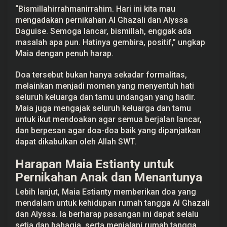
g
“Bismillahirrahmanirrahim. Hari ini kita mau
g
mengadakan pernikahan Al Ghazali dan Alyssa
e
Daguise. Semoga lancar, bismillah, enggak ada
n
g
masalah apa pun. Hatinya gembira, positif,” ungkap
Maia dengan penuh harap.
Doa tersebut bukan hanya sekadar formalitas,
melainkan menjadi momen yang menyentuh hati
seluruh keluarga dan tamu undangan yang hadir.
Maia juga mengajak seluruh keluarga dan tamu
untuk ikut mendoakan agar semua berjalan lancar,
dan berpesan agar doa-doa baik yang dipanjatkan
dapat dikabulkan oleh Allah SWT.
Harapan Maia Estianty untuk
Pernikahan Anak dan Menantunya
Lebih lanjut, Maia Estianty memberikan doa yang
mendalam untuk kehidupan rumah tangga Al Ghazali
dan Alyssa. Ia berharap pasangan ini dapat selalu
setia dan bahagia, serta menjalani rumah tangga