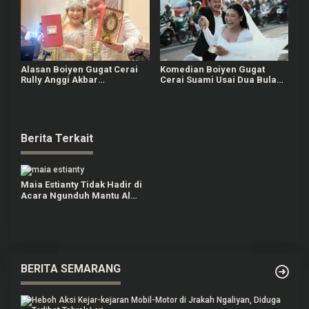
Alasan Boiyen Gugat Cerai
Komedian Boiyen Gugat
Rully Anggi Akbar
Cerai Suami Usai Dua Bulan
Terungkap, Masalah
Menikah, Sidang Sudah
Komunikasi Jadi Pemicu
Digelar di PA Tigaraksa
Berita Terkait
Maia Estianty Tidak Hadir di
Acara Ngunduh Mantu Al
Ghazali dan Alyssa Daguise,
Ini Alasannya
BERITA SEMARANG