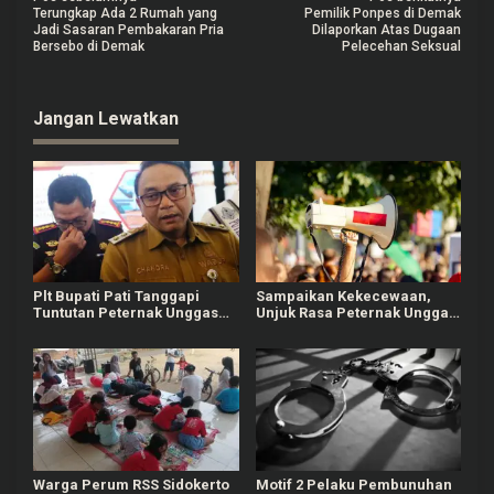
N
Terungkap Ada 2 Rumah yang
Pemilik Ponpes di Demak
a
Jadi Sasaran Pembakaran Pria
Dilaporkan Atas Dugaan
Bersebo di Demak
Pelecehan Seksual
v
i
Jangan Lewatkan
g
a
s
i
p
o
Plt Bupati Pati Tanggapi
Sampaikan Kekecewaan,
s
Tuntutan Peternak Unggas
Unjuk Rasa Peternak Unggas
yang Demo, Siap Kawal ke
di Pati Diwarnai Aksi
Pusat
Teatrikal
Warga Perum RSS Sidokerto
Motif 2 Pelaku Pembunuhan