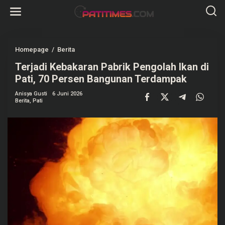
L
e
w
a
t
i
k
Homepage
/
Berita
T
e
e
k
Terjadi Kebakaran Pabrik Pengolah Ikan di
r
o
j
Pati, 70 Persen Bangunan Terdampak
n
a
t
d
e
Anisya Gusti
6 Juni 2026
i
Berita
,
Pati
n
K
e
b
a
k
a
r
a
n
P
a
b
r
i
k
P
e