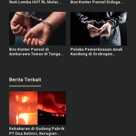
Ikuti Lomba HUT RI, Mulai
Bos Konter Ponsel Diduga
dari Estafet Air Hingga
karena Kondisi Ekonomi
Mewarnai
Bos Konter Ponsel di
Pelaku Pemerkosaan Anak
Ambarawa Tewas di Tangan
Kandung di Grobogan
Teman Lama, 2 Terduga
Berhasil Diringkus Polisi
Pelaku Ditangkap
Berita Terkait
Kebakaran di Gudang Pabrik
PT Dua Kelinci, Kerugian