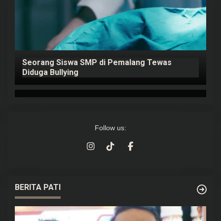
Seorang Siswa SMP di Pemalang Tewas
P
ap
Diduga Bullying
K
Follow us:
BERITA PATI