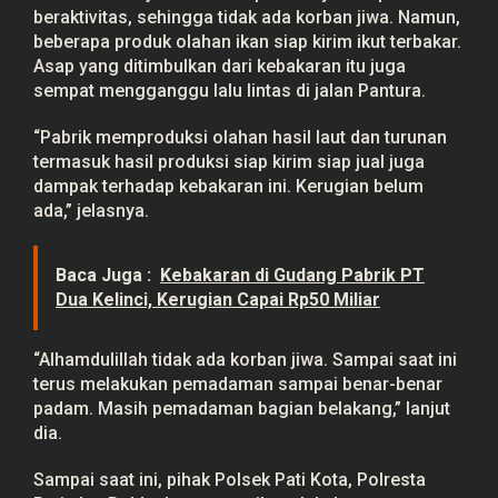
n
beraktivitas, sehingga tidak ada korban jiwa. Namun,
a
beberapa produk olahan ikan siap kirim ikut terbakar.
n
Asap yang ditimbulkan dari kebakaran itu juga
T
e
sempat mengganggu lalu lintas di jalan Pantura.
r
d
a
“Pabrik memproduksi olahan hasil laut dan turunan
m
termasuk hasil produksi siap kirim siap jual juga
p
a
dampak terhadap kebakaran ini. Kerugian belum
k
ada,” jelasnya.
Baca Juga :
Kebakaran di Gudang Pabrik PT
Dua Kelinci, Kerugian Capai Rp50 Miliar
“Alhamdulillah tidak ada korban jiwa. Sampai saat ini
terus melakukan pemadaman sampai benar-benar
padam. Masih pemadaman bagian belakang,” lanjut
dia.
Sampai saat ini, pihak Polsek Pati Kota, Polresta