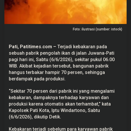
n
g
o
l
a
h
Foto: ilustrasi (sumber: istock)
I
k
a
n
Pati, Patitimes.com –
Terjadi kebakaran pada
d
i
sebuah pabrik pengolah ikan di jalan Juwana-Pati
P
pagi hari ini, Sabtu (6/6/2026), sekitar pukul 06.00
a
t
WIB. Akibat kejadian tersebut, bangunan pabrik
i
hangus terbakar hampir 70 persen, sehingga
,
7
berdampak pada produksi.
0
P
“Sekitar 70 persen dari pabrik ini yang mengalami
e
r
kebakaran, dampaknya terhadap karyawan dan
s
produksi karena otomatis akan terhambat,” kata
e
n
Kapolsek Pati Kota, Iptu Windartono, Sabtu
B
(6/6/2026), dikutip Detik.
a
n
g
Kebakaran terjadi sebelum para karyawan pabrik
u