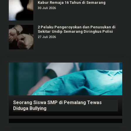
Kabur Remaja 16 Tahun di Semarang
30 Juli 2026
2 Pelaku Pengeroyokan dan Penusukan di
Sekitar Undip Semarang Diringkus Polisi
27 Juli 2026
Seorang Siswa SMP di Pemalang Tewas
P
ap
Diduga Bullying
K