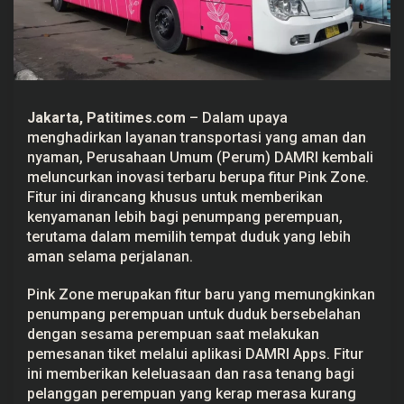
n
e
,
I
n
o
v
a
Jakarta, Patitimes.com
– Dalam upaya
s
i
menghadirkan layanan transportasi yang aman dan
R
nyaman, Perusahaan Umum (Perum)
DAMRI
kembali
a
m
meluncurkan inovasi terbaru berupa fitur
Pink Zone
.
a
Fitur ini dirancang khusus untuk memberikan
h
P
kenyamanan lebih bagi penumpang perempuan,
e
terutama dalam memilih tempat duduk yang lebih
r
e
aman selama perjalanan.
m
p
Pink Zone merupakan fitur baru yang memungkinkan
u
a
penumpang perempuan untuk duduk bersebelahan
n
dengan sesama perempuan saat melakukan
u
n
pemesanan tiket melalui aplikasi DAMRI Apps. Fitur
t
ini memberikan keleluasaan dan rasa tenang bagi
u
k
pelanggan perempuan yang kerap merasa kurang
K