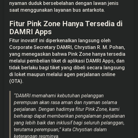
nyaman duduk bersebelahan dengan lawan jenis
e
n
saat menggunakan layanan bus antarkota.
y
a
Fitur Pink Zone Hanya Tersedia di
m
a
DAMRI Apps
n
a
Fitur inovatif ini diperkenalkan langsung oleh
n
P
Corporate Secretary DAMRI, Chrystian R. M. Pohan,
e
yang menegaskan bahwa Pink Zone hanya tersedia
r
j
melalui pembelian tiket di aplikasi DAMRI Apps, dan
a
tidak berlaku bagi tiket yang dibeli secara langsung
l
a
di loket maupun melalui agen perjalanan online
n
(OTA).
a
n
“DAMRI memahami kebutuhan pelanggan
perempuan akan rasa aman dan nyaman selama
perjalanan. Dengan hadirnya fitur Pink Zone, kami
berharap dapat memberikan pengalaman perjalanan
yang lebih baik dan inklusif bagi seluruh pelanggan,
terutama perempuan,” kata Chrystian dalam
keterangan resminya.