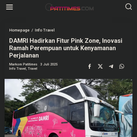
L
e
w
a
t
i
k
Homepage
/
Info Travel
D
e
A
k
DAMRI Hadirkan Fitur Pink Zone, Inovasi
M
o
R
Ramah Perempuan untuk Kenyamanan
n
I
t
H
Perjalanan
e
a
n
d
Markom Patitimes
3 Juli 2025
i
Info Travel
,
Travel
r
k
a
n
F
i
t
u
r
P
i
n
k
Z
o