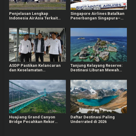
o
s
Penjelasan Lengkap
Singapore Airlines Batalkan
Indonesia AirAsia Terkait
Penerbangan Singapura–
Pembatalan Masal Rute
Dubai hingga April 2026,
Bangkok
Imbas Ketegangan Timur
Tengah
ASDP Pastikan Kelancaran
Tanjung Kelayang Reserve:
dan Keselamatan
Destinasi Liburan Mewah
Penyeberangan Sumatera-
dan Berkelanjutan di
Jawa-Bali Selama Libur
Belitung
Natal 2025 dan Tahun Baru
2026
Huajiang Grand Canyon
Daftar Destinasi Paling
Bridge Pecahkan Rekor
Underrated di 2026
Dunia Sebagai Jembatan
Tertinggi dan Terpanjang di
Pegunungan