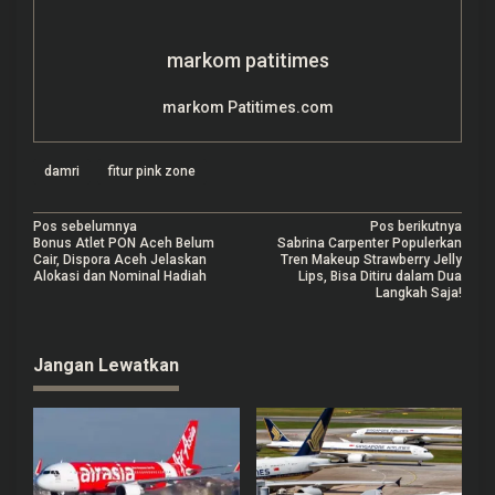
markom patitimes
markom Patitimes.com
damri
fitur pink zone
N
Pos sebelumnya
Pos berikutnya
Bonus Atlet PON Aceh Belum
Sabrina Carpenter Populerkan
a
Cair, Dispora Aceh Jelaskan
Tren Makeup Strawberry Jelly
Alokasi dan Nominal Hadiah
Lips, Bisa Ditiru dalam Dua
v
Langkah Saja!
i
g
Jangan Lewatkan
a
s
i
p