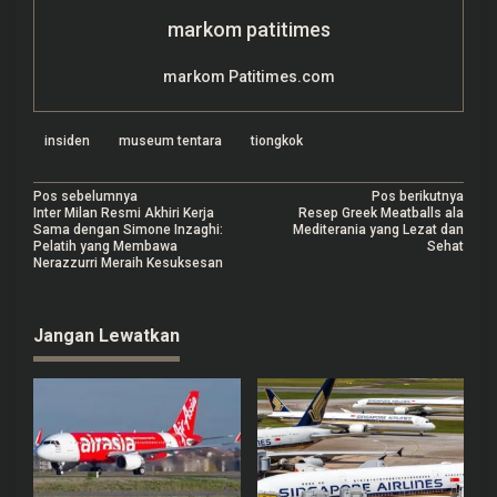
markom patitimes
markom Patitimes.com
insiden
museum tentara
tiongkok
N
Pos sebelumnya
Pos berikutnya
Inter Milan Resmi Akhiri Kerja
Resep Greek Meatballs ala
a
Sama dengan Simone Inzaghi:
Mediterania yang Lezat dan
Pelatih yang Membawa
Sehat
v
Nerazzurri Meraih Kesuksesan
i
g
Jangan Lewatkan
a
s
i
p
o