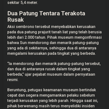
sekitar 5,4 meter.
a
2
.
Dua Patung Tentara Terakota
0
0
Rusak
0
T
Aksi sembrono tersebut menyebabkan kerusakan
a
pada dua patung prajurit tanah liat yang telah berusia
h
u
lebih dari 2.000 tahun. Pihak museum mengonfirmasi
n
bahwa Sun mendorong dan menarik patung-patung
yang ada di sekitarnya, sehingga dua di antaranya
mengalami kerusakan pada tingkat yang berbeda.
“Ia mendorong dan menarik patung-patung tersebut,
dan dua di antaranya rusak dalam tingkat yang
berbeda,” ujar pejabat museum dalam pernyataan
resmi.
Beruntung, petugas keamanan museum bertindak
cepat dan segera mengamankan pelaku sebelum
terjadi kerusakan yang lebih parah. Hingga saat ini,
pihak berwenang masih terus menyelidiki insiden