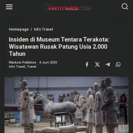
L
e
w
a
t
i
k
Homepage
/
Info Travel
I
e
n
k
Insiden di Museum Tentara Terakota:
s
o
i
Wisatawan Rusak Patung Usia 2.000
n
d
t
e
Tahun
e
n
n
d
Markom Patitimes
4 Juni 2025
i
Info Travel
,
Travel
M
u
s
e
u
m
T
e
n
t
a
r
a
T
e