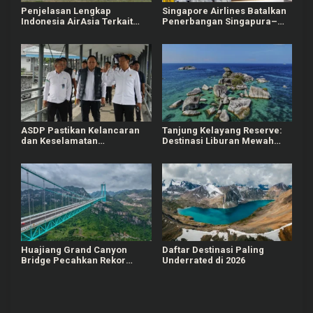
s
Penjelasan Lengkap
Singapore Airlines Batalkan
Indonesia AirAsia Terkait
Penerbangan Singapura–
Pembatalan Masal Rute
Dubai hingga April 2026,
Bangkok
Imbas Ketegangan Timur
Tengah
ASDP Pastikan Kelancaran
Tanjung Kelayang Reserve:
dan Keselamatan
Destinasi Liburan Mewah
Penyeberangan Sumatera-
dan Berkelanjutan di
Jawa-Bali Selama Libur
Belitung
Natal 2025 dan Tahun Baru
2026
Huajiang Grand Canyon
Daftar Destinasi Paling
Bridge Pecahkan Rekor
Underrated di 2026
Dunia Sebagai Jembatan
Tertinggi dan Terpanjang di
Pegunungan