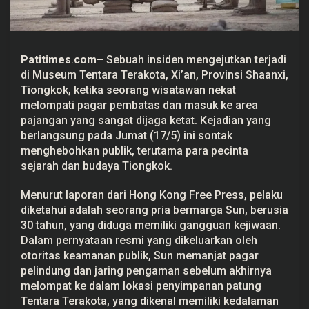
r
a
k
o
t
Patitimes
.
com
– Sebuah
insiden
mengejutkan terjadi
a
:
di Museum Tentara Terakota, Xi’an, Provinsi Shaanxi,
W
Tiongkok, ketika seorang
wisatawan
nekat
i
s
melompati pagar pembatas dan masuk ke area
a
pajangan yang sangat dijaga ketat. Kejadian yang
t
a
berlangsung pada Jumat (17/5) ini sontak
w
menghebohkan publik, terutama para pecinta
a
n
sejarah dan budaya Tiongkok.
R
u
Menurut laporan dari Hong Kong Free Press, pelaku
s
a
diketahui adalah seorang pria bermarga Sun, berusia
k
30 tahun, yang diduga memiliki gangguan kejiwaan.
P
a
Dalam pernyataan resmi yang dikeluarkan oleh
t
otoritas keamanan publik, Sun memanjat pagar
u
n
pelindung dan jaring pengaman sebelum akhirnya
g
melompat ke dalam lokasi penyimpanan patung
U
s
Tentara Terakota, yang dikenal memiliki kedalaman
i