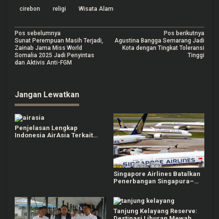
cirebon
religi
Wisata Alam
N
Pos sebelumnya
Pos berikutnya
Sunat Perempuan Masih Terjadi,
Agustina Bangga Semarang Jadi
a
Zainab Jama Miss World
Kota dengan Tingkat Toleransi
Somalia 2025 Jadi Penyintas
Tinggi
v
dan Aktivis Anti-FGM
i
g
Jangan Lewatkan
a
s
Penjelasan Lengkap
i
Indonesia AirAsia Terkait
Pembatalan Masal Rute
p
Bangkok
o
s
Singapore Airlines Batalkan
Penerbangan Singapura–
Dubai hingga April 2026,
Imbas Ketegangan Timur
Tengah
Tanjung Kelayang Reserve:
Destinasi Liburan Mewah