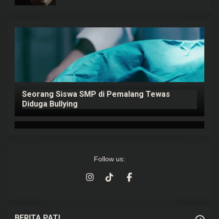
Seorang Siswa SMP di Pemalang Tewas
P
ap
Diduga Bullying
K
Follow us:
BERITA PATI