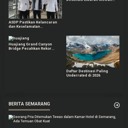
dan Berkelanjutan di
Belitung
ASDP Pastikan Kelancaran
dan Keselamatan
Penyeberangan Sumatera-
Jawa-Bali Selama Libur
Natal 2025 dan Tahun Baru
2026
Huajiang Grand Canyon
Bridge Pecahkan Rekor
Dunia Sebagai Jembatan
Tertinggi dan Terpanjang di
Pegunungan
Daftar Destinasi Paling
Underrated di 2026
BERITA SEMARANG