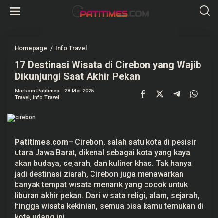
L
e
w
a
t
i
k
Homepage
/
Info Travel
1
e
7
k
17 Destinasi Wisata di Cirebon yang Wajib
D
o
e
Dikunjungi Saat Akhir Pekan
n
s
t
t
e
Markom Patitimes
28 Mei 2025
i
Travel
,
Info Travel
n
n
a
s
i
W
i
Patitimes
.
com
–
Cirebon
, salah satu kota di pesisir
s
a
utara Jawa Barat, dikenal sebagai kota yang kaya
t
akan budaya, sejarah, dan kuliner khas. Tak hanya
a
d
jadi destinasi ziarah, Cirebon juga menawarkan
i
banyak tempat wisata menarik yang cocok untuk
C
i
liburan akhir pekan. Dari
wisata
religi, alam, sejarah,
r
hingga wisata kekinian, semua bisa kamu temukan di
e
kota udang ini.
b