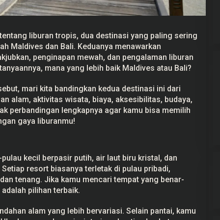
tentang liburan tropis, dua destinasi yang paling sering
lah Maldives dan Bali. Keduanya menawarkan
kjubkan, penginapan mewah, dan pengalaman liburan
rtanyaannya, mana yang lebih baik
Maldives
atau
Bali
?
but, mari kita bandingkan kedua destinasi ini dari
n alam, aktivitas wisata, biaya, aksesibilitas, budaya,
Seorang Siswa SMP di Pemalang
k perbandingan lengkapnya agar kamu bisa memilih
Tewas Diduga Bullying
engan gaya liburanmu!
lau kecil berpasir putih, air laut biru kristal, dan
tiap resort biasanya terletak di pulau pribadi,
dan tenang. Jika kamu mencari tempat yang benar-
adalah pilihan terbaik.
eindahan alam yang lebih bervariasi. Selain pantai, kamu